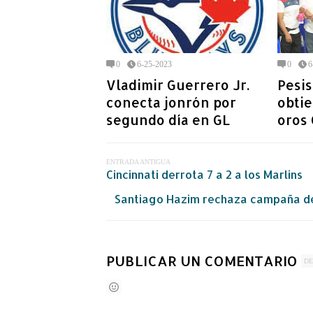
0
6-25-2023
0
6
Vladimir Guerrero Jr.
Pesi
conecta jonrón por
obti
segundo día en GL
oros
ENTRADA ANTIGUA
Cincinnati derrota 7 a 2 a los Marlins
Santiago Hazim rechaza campaña del
PUBLICAR UN COMENTARIO
DE