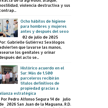
exacta de la agresión, ataque,
hostilidad, violencia destructiva y sus
contrap...
Ocho hábitos de higiene
para hombres y mujeres
antes y después del sexo
02 de julio de 2025
Por: Gabrielle Gutiérrez Sexólogos
advierten que lavarse las manos,
asearse los genitales y orinar
después del acto se...
Histórico acuerdo en el
Sur: Más de 1,500
parceleros recibirán
títulos definitivos de
propiedad gracias a
alianza estratégica
Por Pedro Alfonso Segura 14 de julio
de 2026 San Juan de la Maguana, R.D.