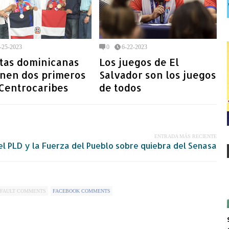
-25-2023
0
6-22-2023
stas dominicanas
Los juegos de El
enen dos primeros
Salvador son los juegos
 Centrocaribes
de todos
ENTRADA MÁS RECIENTE
 PLD y la Fuerza del Pueblo sobre quiebra del Senasa
FAULT COMMENTS
FACEBOOK COMMENTS