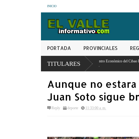
INICIO
PORTADA
PROVINCIALES
REG
e no
Encuesta del Centro Económico del Cibao PRM 41.1 %, FP 18.5 %, PLD
TITULARES
ninguno 22.7 %
Aunque no estara 
Juan Soto sigue br
Reply
deporte
11:33:00 a. m.