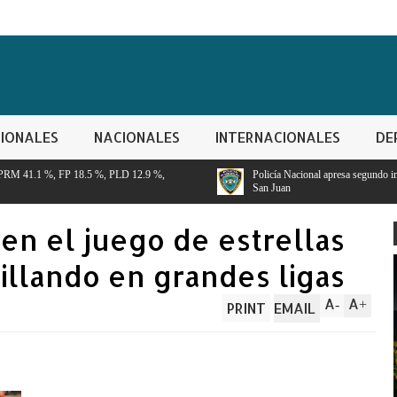
IONALES
NACIONALES
INTERNACIONALES
DE
 12.9 %,
Policía Nacional apresa segundo implicado en robo de RD$15 mi
San Juan
en el juego de estrellas
illando en grandes ligas
A
A
-
+
PRINT
EMAIL