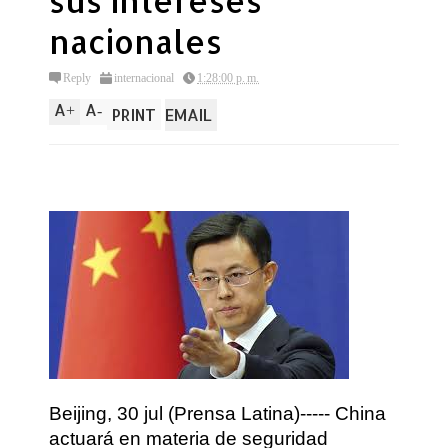
sus intereses
nacionales
Reply
internacional
1:28:00 p. m.
A
A
+
-
PRINT
EMAIL
Beijing, 30 jul (Prensa Latina)----- China
actuará en materia de seguridad