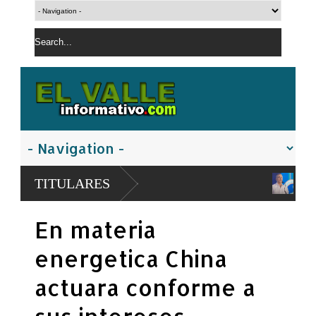
Abinader asumirá presidencia 
TITULARES
2026-2028
PN apresa hombre con orden de d
En materia
controladas
energetica China
actuara conforme a