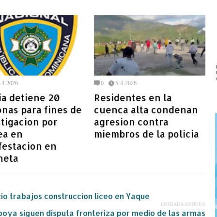
-4-2026
0
5-4-2026
ia detiene 20
Residentes en la
nas para fines de
cuenca alta condenan
tigacion por
agresion contra
ea en
miembros de la policia
festacion en
neta
io trabajos construccion liceo en Yaque
ENTRADA ANTIGUA
oya siguen disputa fronteriza por medio de las armas