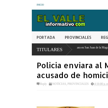
INICIO
PORTADA
PROVINCIALES
REG
Consorcio de Productores realizara en San Juan de la Maguana encuentro internacional y 
TITULARES
agropecuaria
Policia enviara al
acusado de homici
Reply
NOTICIAS
,
PROVINCIALES
4:16:00 p. 