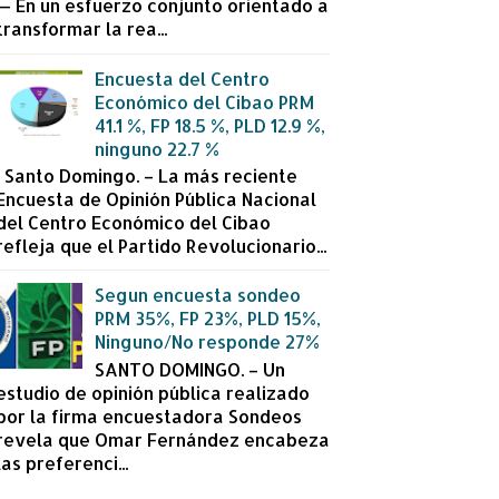
— En un esfuerzo conjunto orientado a
transformar la rea...
Encuesta del Centro
Económico del Cibao PRM
41.1 %, FP 18.5 %, PLD 12.9 %,
ninguno 22.7 %
Santo Domingo. – La más reciente
Encuesta de Opinión Pública Nacional
del Centro Económico del Cibao
refleja que el Partido Revolucionario...
Segun encuesta sondeo
PRM 35%, FP 23%, PLD 15%,
Ninguno/No responde 27%
SANTO DOMINGO. – Un
estudio de opinión pública realizado
por la firma encuestadora Sondeos
revela que Omar Fernández encabeza
las preferenci...