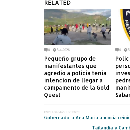
RELATED
0
5-4-2026
0
5
Pequeño grupo de
Polic
manifestantes que
perso
agredio a policia tenia
inves
intencion de llegar a
pedr
campamento de la Gold
mani
Quest
Saba
ENTRADA MÁS RECIENTE
Gobernadora Ana Maria anuncia reinic
Tailandia y Camb