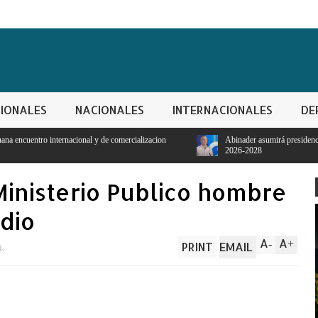
IONALES
NACIONALES
INTERNACIONALES
DE
de comercializacion
Abinader asumirá presidencia PRM para período
2026-2028
 Ministerio Publico hombre
dio
A
A
-
+
PRINT
EMAIL
m.