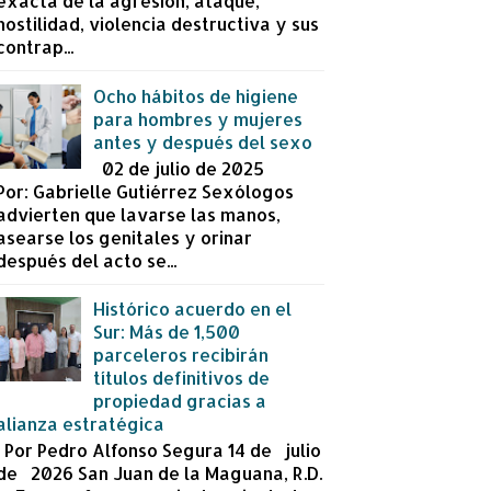
exacta de la agresión, ataque,
hostilidad, violencia destructiva y sus
contrap...
Ocho hábitos de higiene
para hombres y mujeres
antes y después del sexo
02 de julio de 2025
Por: Gabrielle Gutiérrez Sexólogos
advierten que lavarse las manos,
asearse los genitales y orinar
después del acto se...
Histórico acuerdo en el
Sur: Más de 1,500
parceleros recibirán
títulos definitivos de
propiedad gracias a
alianza estratégica
Por Pedro Alfonso Segura 14 de julio
de 2026 San Juan de la Maguana, R.D.