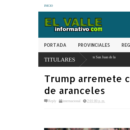
INICIO
PORTADA
PROVINCIALES
REG
tiva para asesino a puñaladas por bofetada en San Juan de la
TITULARES
Trump arremete co
de aranceles
Reply
internacional
2:01:00 p. m.