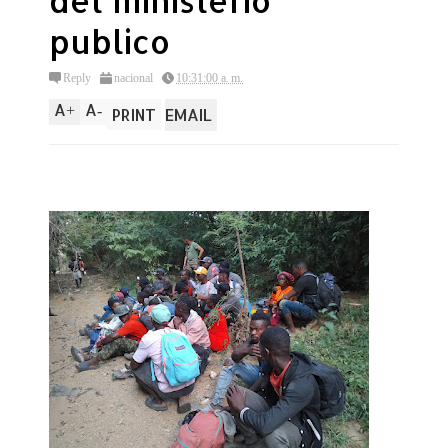
del ministerio
publico
Reply
nacional
10:31:00 a. m.
A
A
+
-
PRINT
EMAIL