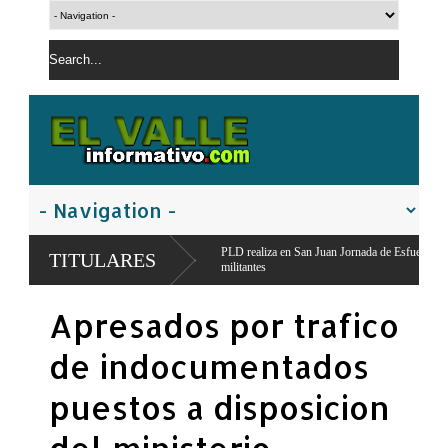
acanal,
PLD realiza en San Juan Jornada de Esfuerzo Concentrado,moviliza dirigen
TITULARES
militantes
Apresados por trafico
de indocumentados
puestos a disposicion