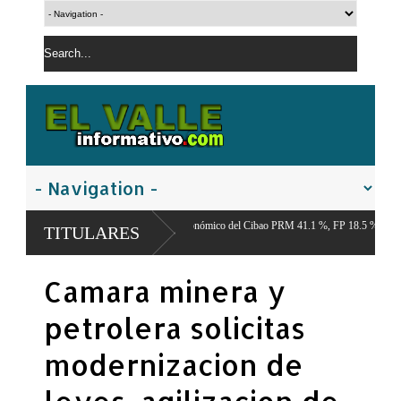
ta del Centro Económico del Cibao PRM 41.1 %, FP 18.5 %, PLD 12.9 %,
TITULARES
o 22.7 %
Camara minera y
petrolera solicitas
modernizacion de