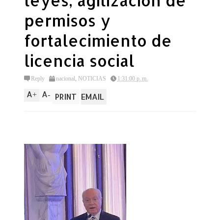
leyes, agilizacion de
permisos y
fortalecimiento de
licencia social
Reply
nacional
,
NOTICIAS
1:31:00 p. m.
A
A
+
-
PRINT
EMAIL