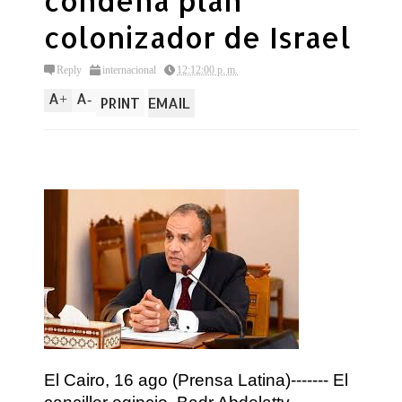
condena plan
colonizador de Israel
Reply
internacional
12:12:00 p. m.
A
A
+
-
PRINT
EMAIL
El Cairo, 16 ago (Prensa Latina)------- El