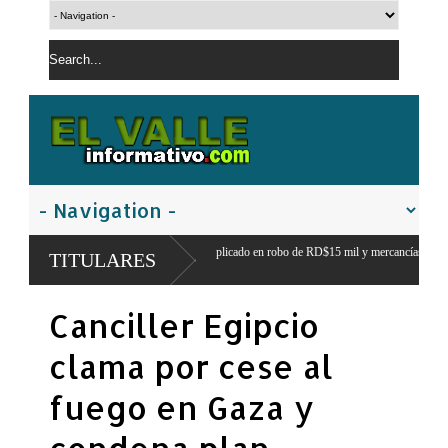
apresa segundo implicado en robo de RD$15 mil y mercancías de una vivienda en
P
TITULARES
ción tripartita masculina y deja atrás el liderazgo femenino de
Canciller Egipcio
clama por cese al
fuego en Gaza y