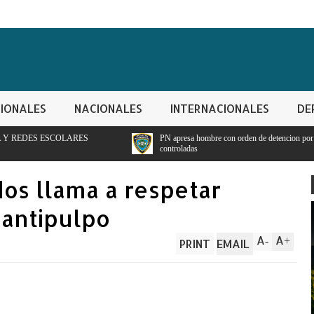
IONALES
NACIONALES
INTERNACIONALES
DE
PN apresa hombre con orden de detencion por ppresunto trafico de sustancias
controladas
os llama a respetar
 antipulpo
A
A
-
+
PRINT
EMAIL