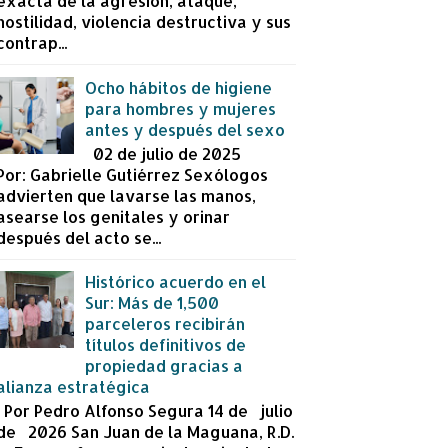
exacta de la agresión, ataque,
hostilidad, violencia destructiva y sus
contrap...
Ocho hábitos de higiene
para hombres y mujeres
antes y después del sexo
02 de julio de 2025
Por: Gabrielle Gutiérrez Sexólogos
advierten que lavarse las manos,
asearse los genitales y orinar
después del acto se...
Histórico acuerdo en el
Sur: Más de 1,500
parceleros recibirán
títulos definitivos de
propiedad gracias a
alianza estratégica
Por Pedro Alfonso Segura 14 de julio
de 2026 San Juan de la Maguana, R.D.