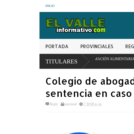
INICIO
PORTADA
PROVINCIALES
REG
DELO PIONERO DE TRANSFORMACIÓN ALIMENTARIA Y REDES ESCOLARES
TITULARES
Colegio de abogad
sentencia en caso
Reply
nacional
7:39:00 p. m.