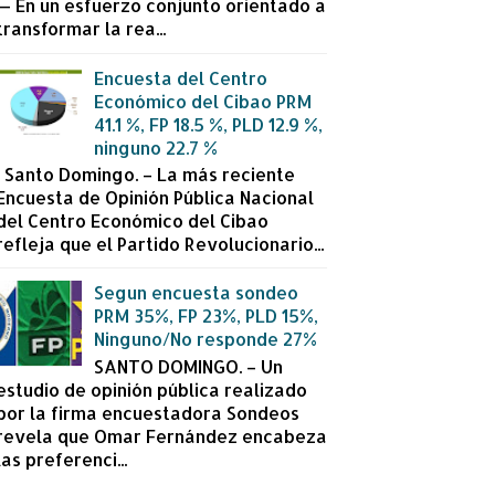
— En un esfuerzo conjunto orientado a
transformar la rea...
Encuesta del Centro
Económico del Cibao PRM
41.1 %, FP 18.5 %, PLD 12.9 %,
ninguno 22.7 %
Santo Domingo. – La más reciente
Encuesta de Opinión Pública Nacional
del Centro Económico del Cibao
refleja que el Partido Revolucionario...
Segun encuesta sondeo
PRM 35%, FP 23%, PLD 15%,
Ninguno/No responde 27%
SANTO DOMINGO. – Un
estudio de opinión pública realizado
por la firma encuestadora Sondeos
revela que Omar Fernández encabeza
las preferenci...