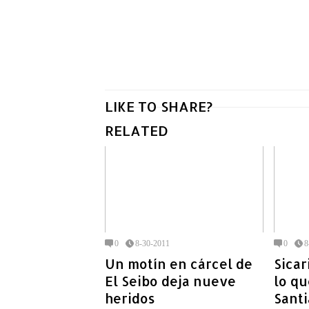
LIKE TO SHARE?
RELATED
0
8-30-2011
0
8
Un motín en cárcel de
Sicar
El Seibo deja nueve
lo qu
heridos
Sant