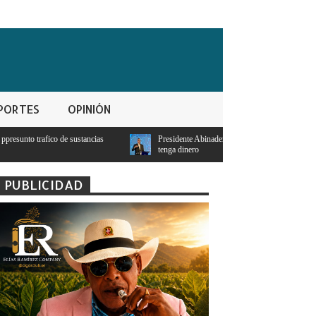
PORTES
OPINIÓN
Presidente Abinader: Ningún estudiante con notas mayores a 95 se quedará sin
tenga dinero
PUBLICIDAD