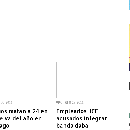
-30-2011
0
8-29-2011
ios matan a 24 en
Empleados JCE
e va del año en
acusados integrar
iago
banda daba