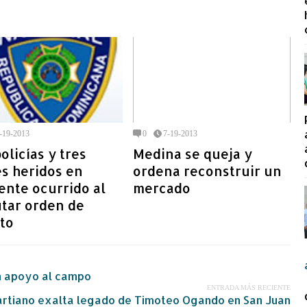
-19-2013
0
7-19-2013
olicías y tres
Medina se queja y
es heridos en
ordena reconstruir un
ente ocurrido al
mercado
utar orden de
to
 en apoyo al campo
ENTRADA MÁS RECIENTE
uartiano exalta legado de Timoteo Ogando en San Juan