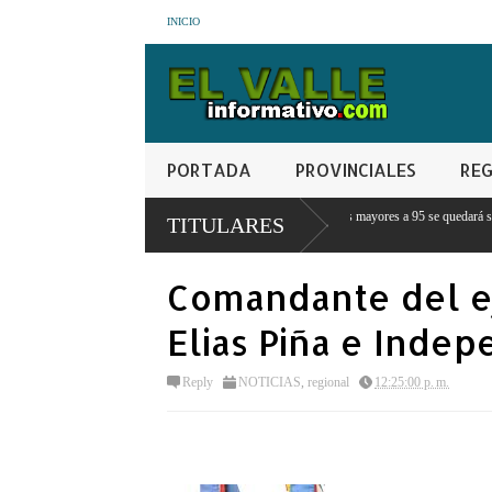
INICIO
PORTADA
PROVINCIALES
REG
Abinader: Ningún estudiante con notas mayores a 95 se quedará sin estudiar porque no
TITULARES
o
Comandante del ej
Elias Piña e Inde
Reply
NOTICIAS
,
regional
12:25:00 p. m.