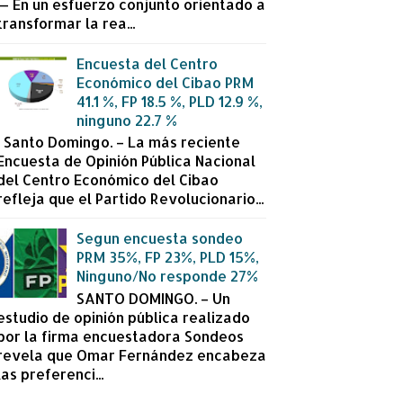
— En un esfuerzo conjunto orientado a
transformar la rea...
Encuesta del Centro
Económico del Cibao PRM
41.1 %, FP 18.5 %, PLD 12.9 %,
ninguno 22.7 %
Santo Domingo. – La más reciente
Encuesta de Opinión Pública Nacional
del Centro Económico del Cibao
refleja que el Partido Revolucionario...
Segun encuesta sondeo
PRM 35%, FP 23%, PLD 15%,
Ninguno/No responde 27%
SANTO DOMINGO. – Un
estudio de opinión pública realizado
por la firma encuestadora Sondeos
revela que Omar Fernández encabeza
las preferenci...