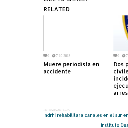
RELATED
0
7-19-2013
0
7
Muere periodista en
Dos p
accidente
civil
incid
ejec
arres
ENTRADA ANTIGUA
Indrhi rehabilitara canales en el sur
Instituto D