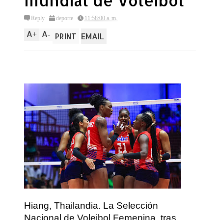
mundial de voleibol
Reply
deporte
11:58:00 a. m.
A
A
+
-
PRINT
EMAIL
Hiang, Thailandia. La Selección
Nacional de Voleibol Femenina, tras