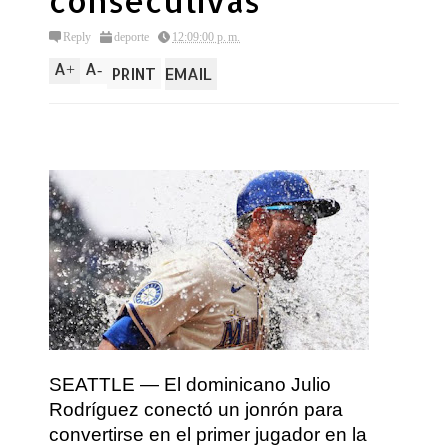
consecutivas
Reply
deporte
12:09:00 p. m.
A
A
+
-
PRINT
EMAIL
SEATTLE — El dominicano Julio
Rodríguez conectó un jonrón para
convertirse en el primer jugador en la