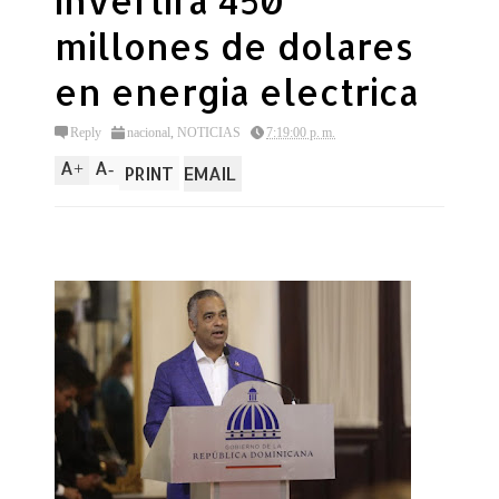
invertira 450
millones de dolares
en energia electrica
Reply
nacional
,
NOTICIAS
7:19:00 p. m.
A
A
+
-
PRINT
EMAIL