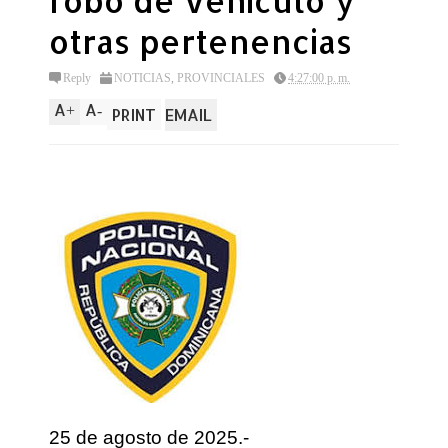
robo de vehiculo y
otras pertenencias
Reply
NOTICIAS
,
PROVINCIALES
4:27:00 p. m.
A
A
+
-
PRINT
EMAIL
25 de agosto de 2025.-