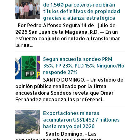
de 1,500 parceleros recibirán
títulos definitivos de propiedad
gracias a alianza estratégica
Por Pedro Alfonso Segura 14 de julio de
2026 San Juan de la Maguana, R.D. — En un
esfuerzo conjunto orientado a transformar
la rea...
Segun encuesta sondeo PRM
35%, FP 23%, PLD 15%, Ninguno/No
responde 27%
SANTO DOMINGO. – Un estudio de
opinión pública realizado por la firma
encuestadora Sondeos revela que Omar
Fernández encabeza las preferenci...
Exportaciones mineras
acumularon US$1,452.7 millones
hasta mayo del 2026
Santo Domingo. - Las