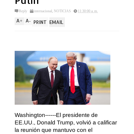
Putin
Reply
internacional
,
NOTICIAS
11:30:00 a. m.
A
A
+
-
PRINT
EMAIL
Washington------El presidente de
EE.UU., Donald Trump, volvió a calificar
la reunión que mantuvo con el