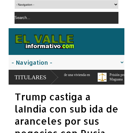
 mil y mercancías de una vivienda en
Prisión preventiva para asesino a puñaladas
TITULARES
Maguana
iderazgo femenino de
Trump castiga a
laIndia con sub ida de
aranceles por sus