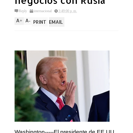
negocios con Rusia
Reply
internacional
3:49:00 p. m.
A
A
+
-
PRINT
EMAIL
Washington-----El presidente de EE.UU.,