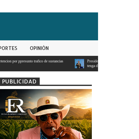
PORTES
OPINIÓN
ico de sustancias
Presidente Abinader: Ningún estudiante con notas mayores a 
tenga dinero
PUBLICIDAD