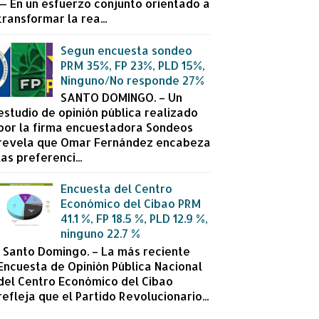
— En un esfuerzo conjunto orientado a
transformar la rea...
Segun encuesta sondeo
PRM 35%, FP 23%, PLD 15%,
Ninguno/No responde 27%
SANTO DOMINGO. – Un
estudio de opinión pública realizado
por la firma encuestadora Sondeos
revela que Omar Fernández encabeza
las preferenci...
Encuesta del Centro
Económico del Cibao PRM
41.1 %, FP 18.5 %, PLD 12.9 %,
ninguno 22.7 %
Santo Domingo. – La más reciente
Encuesta de Opinión Pública Nacional
del Centro Económico del Cibao
refleja que el Partido Revolucionario...