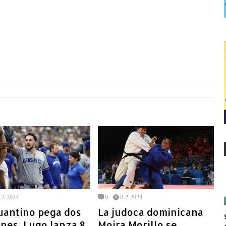
-2-2024
0
8-2-2024
uantino pega dos
La judoca dominicana
nes, Lugo lanza 8
Moira Morillo se