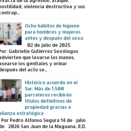
exacta de la agresión, ataque,
hostilidad, violencia destructiva y sus
contrap...
Ocho hábitos de higiene
para hombres y mujeres
antes y después del sexo
02 de julio de 2025
Por: Gabrielle Gutiérrez Sexólogos
advierten que lavarse las manos,
asearse los genitales y orinar
después del acto se...
Histórico acuerdo en el
Sur: Más de 1,500
parceleros recibirán
títulos definitivos de
propiedad gracias a
alianza estratégica
Por Pedro Alfonso Segura 14 de julio
de 2026 San Juan de la Maguana, R.D.