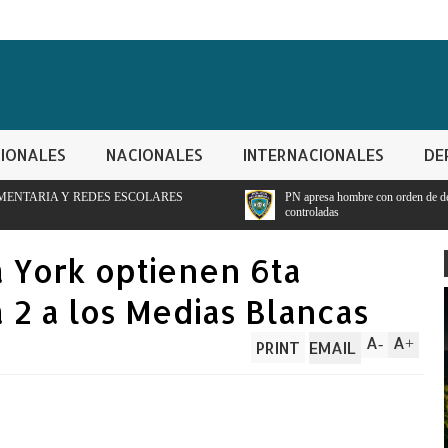
IONALES
NACIONALES
INTERNACIONALES
DE
ESCOLARES
PN apresa hombre con orden de detencion por ppresunto traf
controladas
 York optienen 6ta
a 2 a los Medias Blancas
A
A
-
+
PRINT
EMAIL