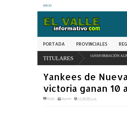
INICIO
PORTADA
PROVINCIALES
REG
IMPULSAR MODELO PIONERO DE TRANSFORMACIÓN ALIMENTARIA Y REDES 
TITULARES
Yankees de Nueva
victoria ganan 10 
Reply
deporte
11:46:00 a. m.