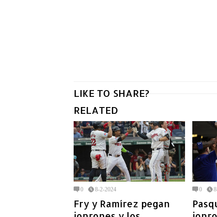
LIKE TO SHARE?
RELATED
0
8-2-2024
0
8
Fry y Ramírez pegan
Pasq
jonrones y los
jonro