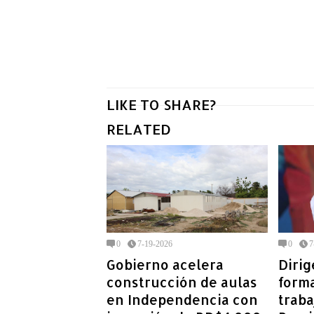
LIKE TO SHARE?
RELATED
0
7-19-2026
0
7
Gobierno acelera
Diri
construcción de aulas
form
en Independencia con
traba