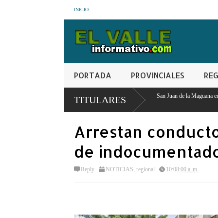
INICIO
PORTADA
PROVINCIALES
REG
Consorcio de Productores realizara en San Juan de la Maguana encuentro internacional y de com
TITULARES
agropecuaria
Arrestan conducto
de indocumentado
Reply
NOTICIAS
,
regional
10:08:00 a. m.