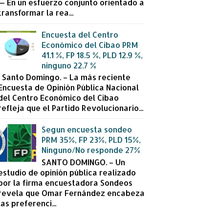
— En un esfuerzo conjunto orientado a
transformar la rea...
Encuesta del Centro
Económico del Cibao PRM
41.1 %, FP 18.5 %, PLD 12.9 %,
ninguno 22.7 %
Santo Domingo. – La más reciente
Encuesta de Opinión Pública Nacional
del Centro Económico del Cibao
refleja que el Partido Revolucionario...
Segun encuesta sondeo
PRM 35%, FP 23%, PLD 15%,
Ninguno/No responde 27%
SANTO DOMINGO. – Un
estudio de opinión pública realizado
por la firma encuestadora Sondeos
revela que Omar Fernández encabeza
las preferenci...