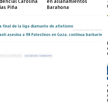
dencial Carolina
en allanamientos
ias Piña
Barahona
final de la liga diamante de atletismo
ENTRADA MÁS RECIENTE
raeli asesina a 98 Palestinos en Gaza, continua barbarie
FAULT COMMENTS
FACEBOOK COMMENTS