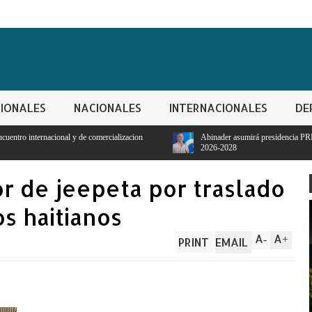
IONALES
NACIONALES
INTERNACIONALES
DE
ercializacion
Abinader asumirá presidencia PRM para período
2026-2028
r de jeepeta por traslado
s haitianos
A
A
-
+
PRINT
EMAIL