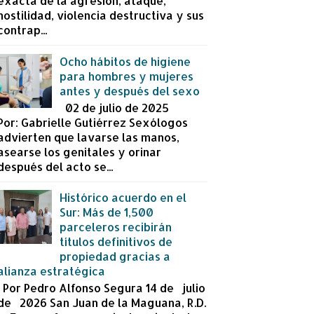
exacta de la agresión, ataque,
hostilidad, violencia destructiva y sus
contrap...
Ocho hábitos de higiene
para hombres y mujeres
antes y después del sexo
02 de julio de 2025
Por: Gabrielle Gutiérrez Sexólogos
advierten que lavarse las manos,
asearse los genitales y orinar
después del acto se...
Histórico acuerdo en el
Sur: Más de 1,500
parceleros recibirán
títulos definitivos de
propiedad gracias a
alianza estratégica
Por Pedro Alfonso Segura 14 de julio
de 2026 San Juan de la Maguana, R.D.