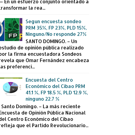
— En un esfuerzo conjunto orientado a
transformar la rea...
Segun encuesta sondeo
PRM 35%, FP 23%, PLD 15%,
Ninguno/No responde 27%
SANTO DOMINGO. – Un
estudio de opinión pública realizado
por la firma encuestadora Sondeos
revela que Omar Fernández encabeza
las preferenci...
Encuesta del Centro
Económico del Cibao PRM
41.1 %, FP 18.5 %, PLD 12.9 %,
ninguno 22.7 %
Santo Domingo. – La más reciente
Encuesta de Opinión Pública Nacional
del Centro Económico del Cibao
refleja que el Partido Revolucionario...