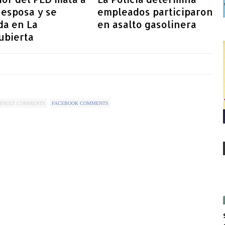
xesposa y se
empleados participaron
da en La
en asalto gasolinera
ubierta
FAULT COMMENTS
FACEBOOK COMMENTS