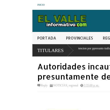
INICIO
PORTADA
PROVINCIALES
REG
PN apresa hombre con orden de detencion por ppresunto trafico de sustancias
TITULARES
controladas
Autoridades inca
presuntamente de
Reply
NOTICIAS
,
regional
3:35:00 p. m.