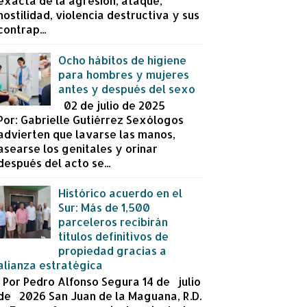
exacta de la agresión, ataque,
hostilidad, violencia destructiva y sus
contrap...
Ocho hábitos de higiene
para hombres y mujeres
antes y después del sexo
02 de julio de 2025
Por: Gabrielle Gutiérrez Sexólogos
advierten que lavarse las manos,
asearse los genitales y orinar
después del acto se...
Histórico acuerdo en el
Sur: Más de 1,500
parceleros recibirán
títulos definitivos de
propiedad gracias a
alianza estratégica
Por Pedro Alfonso Segura 14 de julio
de 2026 San Juan de la Maguana, R.D.