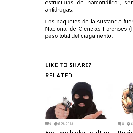
estructuras de narcotráfico”, 
antidrogas.
Los paquetes de la sustancia fuer
Nacional de Ciencias Forenses (In
peso total del cargamento.
LIKE TO SHARE?
RELATED
0
6-28-2018
0
6
Encapuchados asaltan
Regid