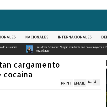
IONALES
NACIONALES
INTERNACIONALES
DE
Presidente Abinader: Ningún estudiante con notas mayores a 95 se quedará sin estudiar porq
tenga dinero
utan cargamento
 cocaina
A
A
-
+
PRINT
EMAIL