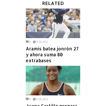
RELATED
0
9-30-2012
Aramis batea jonrón 27
y ahora suma 80
extrabases
0
9-28-2012
Juana Castillo prepara