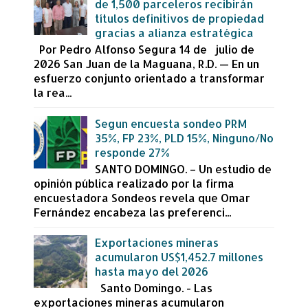
de 1,500 parceleros recibirán
títulos definitivos de propiedad
gracias a alianza estratégica
Por Pedro Alfonso Segura 14 de julio de
2026 San Juan de la Maguana, R.D. — En un
esfuerzo conjunto orientado a transformar
la rea...
Segun encuesta sondeo PRM
35%, FP 23%, PLD 15%, Ninguno/No
responde 27%
SANTO DOMINGO. – Un estudio de
opinión pública realizado por la firma
encuestadora Sondeos revela que Omar
Fernández encabeza las preferenci...
Exportaciones mineras
acumularon US$1,452.7 millones
hasta mayo del 2026
Santo Domingo. - Las
exportaciones mineras acumularon