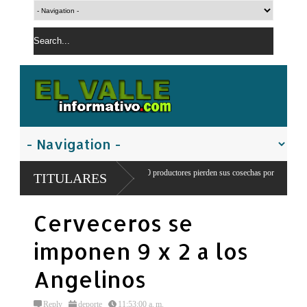
cola en Juancho: 300 productores pierden sus cosechas por
Comandante del ej
TITULARES
agua
franteriza
Cerveceros se
imponen 9 x 2 a los
Angelinos
Reply
deporte
11:53:00 a. m.