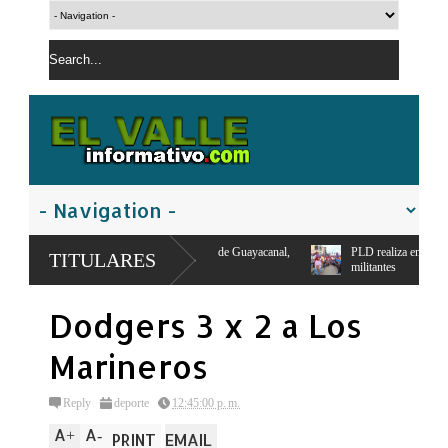
número de familias de Guayacanal,
PLD realiza en San Juan Jornada de Esfuerzo Co
TITULARES
militantes
Dodgers 3 x 2 a Los
Marineros
Reply
deporte
12:45:00 p. m.
A
A
+
-
PRINT
EMAIL