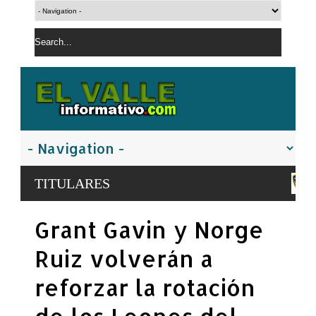
Policía Nacional apresa s
TITULARES
San Juan
El PRM pasa a dirección tr
Grant Gavin y Norge
Carolina Mejía
Ruiz volverán a
reforzar la rotación