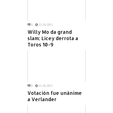
0
11-16-2011
Willy Mo da grand
slam; Licey derrota a
Toros 10-9
0
11-16-2011
Votación fue unánime
a Verlander