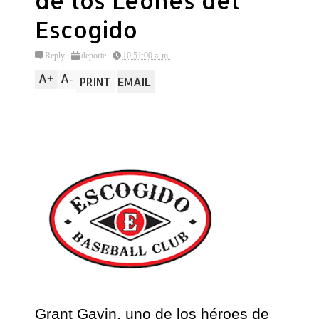
de los Leones del
Escogido
Reply
deporte
10:51:00 a. m.
A
A
+
-
PRINT
EMAIL
Grant Gavin, uno de los héroes de