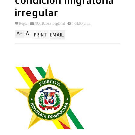
condicion migratoria
irregular
Reply
NOTICIAS
,
regional
4:04:00 p. m.
A
A
+
-
PRINT
EMAIL