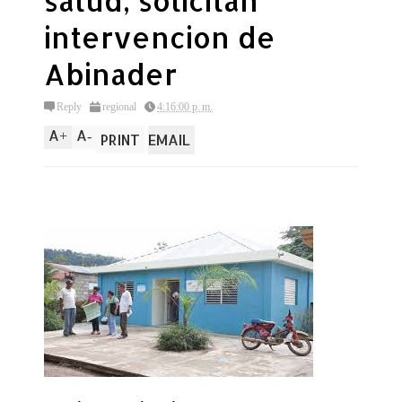
salud, solicitan
intervencion de
Abinader
Reply
regional
4:16:00 p. m.
A
A
+
-
PRINT
EMAIL