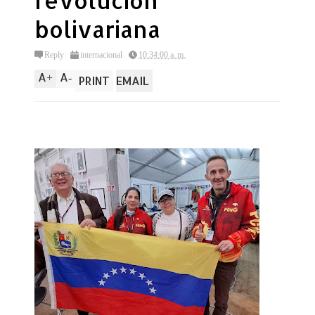
revolucion
bolivariana
Reply
internacional
10:34:00 a. m.
A
A
+
-
PRINT
EMAIL