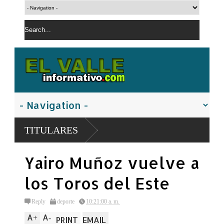
TITULARES
Yairo Muñoz vuelve a
los Toros del Este
Reply
deporte
10:21:00 a. m.
A
A
+
-
PRINT
EMAIL