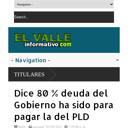
talecer la
TITULARES
Dice 80 % deuda del
Gobierno ha sido para
pagar la del PLD
Reply
nacional
,
NOTICIAS
7:19:00 p. m.