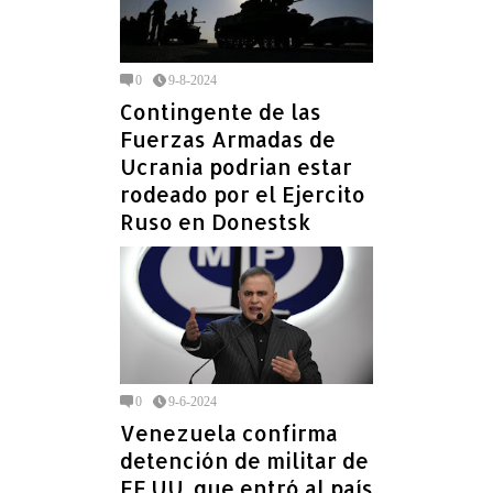
0
9-8-2024
Contingente de las
Fuerzas Armadas de
Ucrania podrian estar
rodeado por el Ejercito
Ruso en Donestsk
0
9-6-2024
Venezuela confirma
detención de militar de
EE.UU. que entró al país