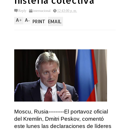
histeria colectiva
Reply
internacional
12:43:00 p. m.
A
A
+
-
PRINT
EMAIL
Moscu, Rusia---------El portavoz oficial
del Kremlin, Dmitri Peskov, comentó
este lunes las declaraciones de líderes