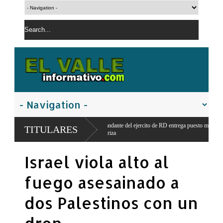
Comandante del ejercito de RD entrega puesto militar para seguridad y vigilancia
TITULARES
franteriza
Israel viola alto al
fuego asesainado a
dos Palestinos con un