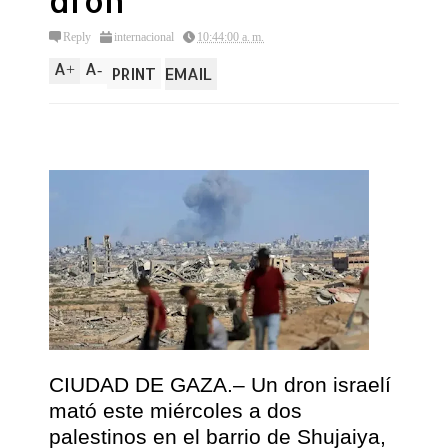
dron
Reply
internacional
10:44:00 a. m.
A
A
+
-
PRINT
EMAIL
CIUDAD DE GAZA.– Un dron israelí
mató este miércoles a dos
palestinos en el barrio de Shujaiya,