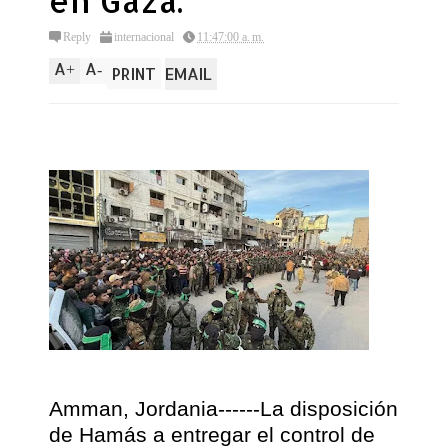
en Gaza.
Reply
internacional
11:47:00 a. m.
A
A
+
-
PRINT
EMAIL
Amman, Jordania------La disposición
de Hamás a entregar el control de