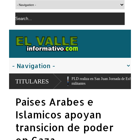
ayacanal,
PLD realiza en San Juan Jornada de Esfuerzo Concentrado,moviliza dirig
TITULARES
militantes
Paises Arabes e
Islamicos apoyan
transicion de poder