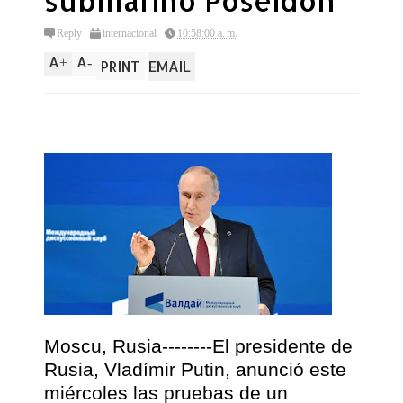
submarino Poseidon
Reply
internacional
10:58:00 a. m.
A
A
+
-
PRINT
EMAIL
Moscu, Rusia--------El presidente de
Rusia, Vladímir Putin, anunció este
miércoles las pruebas de un