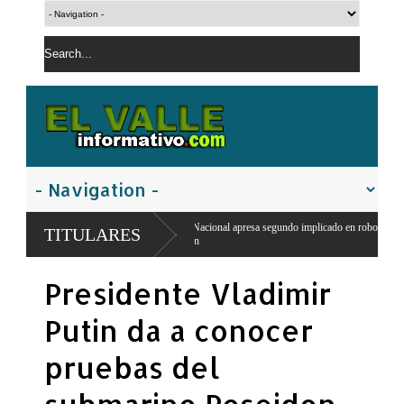
Policía Nacional apresa segundo implicado en robo de RD$15 mil y mercancías de un
TITULARES
San Juan
El PRM pasa a dirección tripartita masculina y deja atrás el liderazgo femenino de
Presidente Vladimir
Carolina Mejía
Putin da a conocer
pruebas del