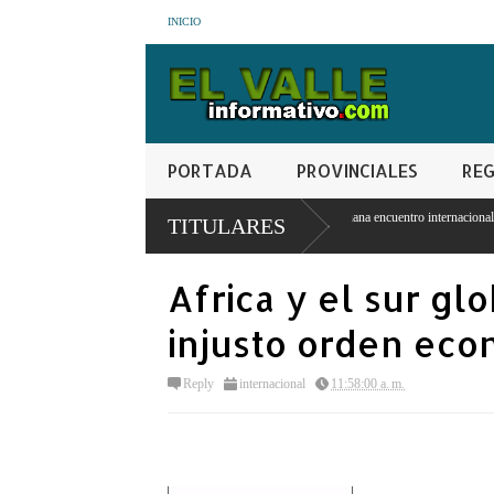
INICIO
PORTADA
PROVINCIALES
REG
ores realizara en San Juan de la Maguana encuentro internacional y de comercializacion
TITULARES
Africa y el sur gl
injusto orden eco
Reply
internacional
11:58:00 a. m.