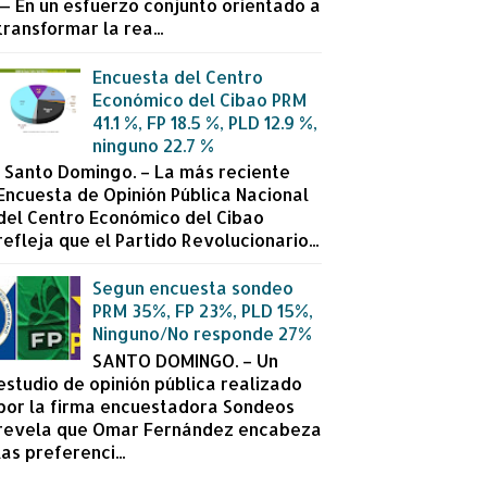
— En un esfuerzo conjunto orientado a
transformar la rea...
Encuesta del Centro
Económico del Cibao PRM
41.1 %, FP 18.5 %, PLD 12.9 %,
ninguno 22.7 %
Santo Domingo. – La más reciente
Encuesta de Opinión Pública Nacional
del Centro Económico del Cibao
refleja que el Partido Revolucionario...
Segun encuesta sondeo
PRM 35%, FP 23%, PLD 15%,
Ninguno/No responde 27%
SANTO DOMINGO. – Un
estudio de opinión pública realizado
por la firma encuestadora Sondeos
revela que Omar Fernández encabeza
las preferenci...