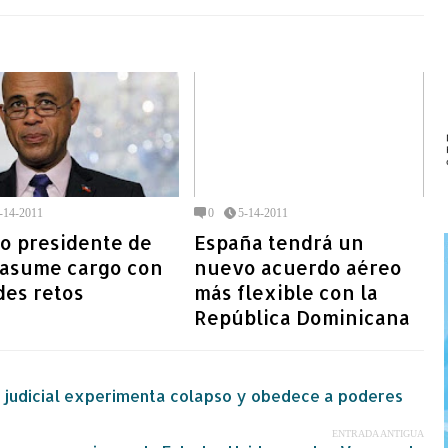
-14-2011
0
5-14-2011
o presidente de
España tendrá un
 asume cargo con
nuevo acuerdo aéreo
des retos
más flexible con la
República Dominicana
 judicial experimenta colapso y obedece a poderes
ENTRADA ANTIGUA