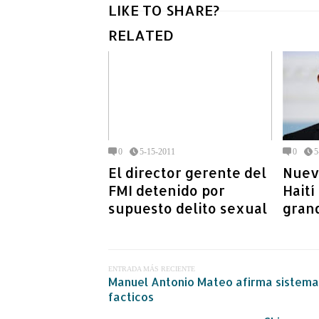
LIKE TO SHARE?
RELATED
0
5-15-2011
0
5
El director gerente del
Nuev
FMI detenido por
Haití
supuesto delito sexual
gran
ENTRADA MÁS RECIENTE
Manuel Antonio Mateo afirma sistema
facticos