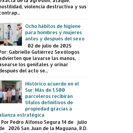
exacta de la agresión, ataque,
hostilidad, violencia destructiva y sus
contrap...
Ocho hábitos de higiene
para hombres y mujeres
antes y después del sexo
02 de julio de 2025
Por: Gabrielle Gutiérrez Sexólogos
advierten que lavarse las manos,
asearse los genitales y orinar
después del acto se...
Histórico acuerdo en el
Sur: Más de 1,500
parceleros recibirán
títulos definitivos de
propiedad gracias a
alianza estratégica
Por Pedro Alfonso Segura 14 de julio
de 2026 San Juan de la Maguana, R.D.