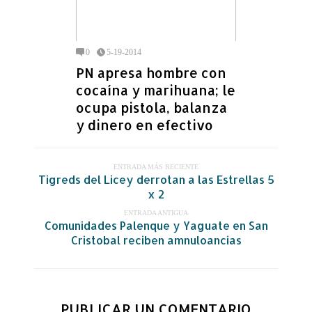
0
5-19-2014
PN apresa hombre con
cocaína y marihuana; le
ocupa pistola, balanza
y dinero en efectivo
ENTRADA MÁS RECIENTE
Tigreds del Licey derrotan a las Estrellas 5
x 2
ENTRADA ANTIGUA
Comunidades Palenque y Yaguate en San
Cristobal reciben amnuloancias
PUBLICAR UN COMENTARIO