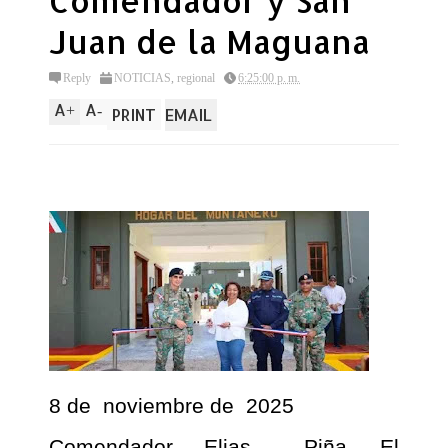
Comendador y San
Juan de la Maguana
Reply
NOTICIAS
,
regional
6:25:00 p. m.
A
A
+
-
PRINT
EMAIL
8 de
noviembre de
2025
Comendador, Elias
Piña- El