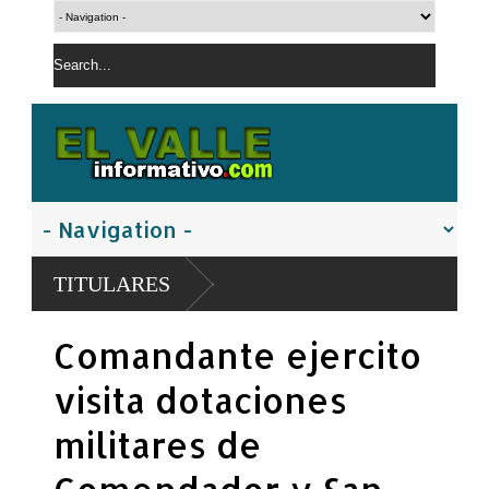
PN apresa hombre c
TITULARES
controladas
Policía Nacional a
Comandante ejercito
San Juan
visita dotaciones
militares de