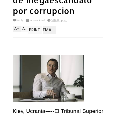
de megaescandalo
por corrupcion
Reply
internacional
5:04:00 p. m.
A
A
+
-
PRINT
EMAIL
Kiev, Ucrania-----El Tribunal Superior