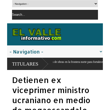
o inicia construcción de obras en la frontera norte para fortalecer la
TITULARES
dad
Detienen ex
viceprimer ministro
ucraniano en medio