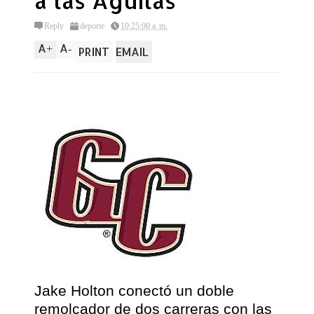
a las Aguilas
Reply
deporte
10:25:00 a. m.
A
A
+
-
PRINT
EMAIL
Jake Holton conectó un doble
remolcador de dos carreras con las