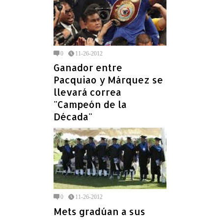
0
11-26-2012
Ganador entre
Pacquiao y Márquez se
llevará correa
"Campeón de la
Década"
0
11-26-2012
Mets gradúan a sus