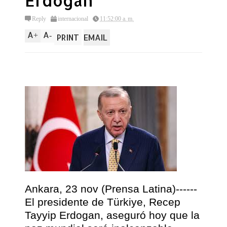
Erdogán
Reply
internacional
11:52:00 a. m.
A
A
+
-
PRINT
EMAIL
Ankara, 23 nov (Prensa Latina)------
El presidente de Türkiye, Recep
Tayyip Erdogan, aseguró hoy que la