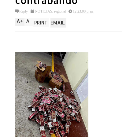
contrabando
Reply
NOTICIAS
,
regional
12:23:00 p. m.
A
A
+
-
PRINT
EMAIL