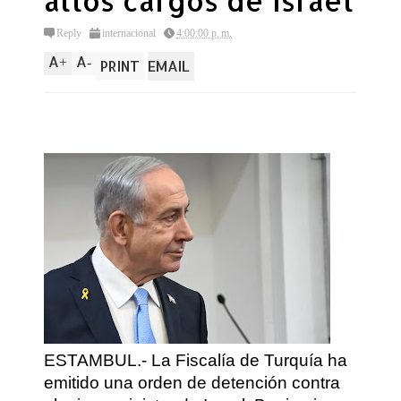
altos cargos de Israel
Reply
internacional
4:00:00 p. m.
A
A
+
-
PRINT
EMAIL
ESTAMBUL.- La Fiscalía de Turquía ha
emitido una orden de detención contra