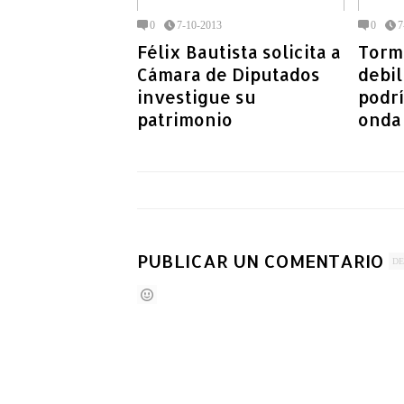
0
7-10-2013
0
7
Félix Bautista solicita a
Torm
Cámara de Diputados
debil
investigue su
podr
patrimonio
onda 
PUBLICAR UN COMENTARIO
DE