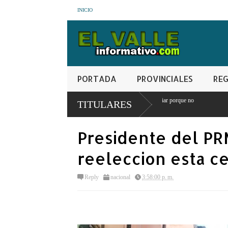
INICIO
PORTADA
PROVINCIALES
REG
as mayores a 95 se quedará sin estudiar porque no
TITULARES
Presidente del PR
reeleccion esta c
Reply
nacional
3:58:00 p. m.