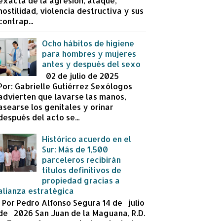
exacta de la agresión, ataque,
hostilidad, violencia destructiva y sus
contrap...
Ocho hábitos de higiene
para hombres y mujeres
antes y después del sexo
02 de julio de 2025
Por: Gabrielle Gutiérrez Sexólogos
advierten que lavarse las manos,
asearse los genitales y orinar
después del acto se...
Histórico acuerdo en el
Sur: Más de 1,500
parceleros recibirán
títulos definitivos de
propiedad gracias a
alianza estratégica
Por Pedro Alfonso Segura 14 de julio
de 2026 San Juan de la Maguana, R.D.