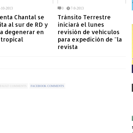
-10-2013
0
7-9-2013
enta Chantal se
Tránsito Terrestre
ita al sur de RD y
iniciará el lunes
ía degenerar en
revisión de vehículos
tropical
para expedición de "la
revista
FAULT COMMENTS
FACEBOOK COMMENTS