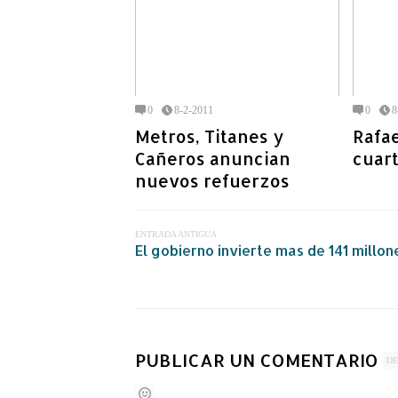
0
8-2-2011
0
8
Metros, Titanes y
Rafae
Cañeros anuncian
cuart
nuevos refuerzos
ENTRADA ANTIGUA
El gobierno invierte mas de 141 millo
PUBLICAR UN COMENTARIO
DE