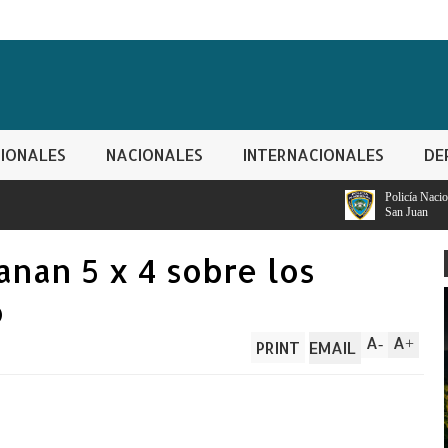
IONALES
NACIONALES
INTERNACIONALES
DE
Policía Nacional apresa segundo implicad
San Juan
anan 5 x 4 sobre los
o
A
A
-
+
PRINT
EMAIL