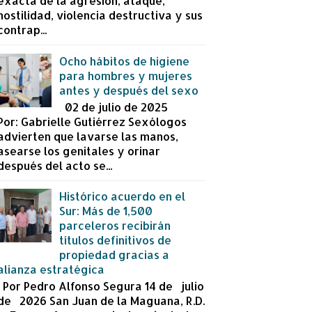
exacta de la agresión, ataque,
hostilidad, violencia destructiva y sus
contrap...
Ocho hábitos de higiene
para hombres y mujeres
antes y después del sexo
02 de julio de 2025
Por: Gabrielle Gutiérrez Sexólogos
advierten que lavarse las manos,
asearse los genitales y orinar
después del acto se...
Histórico acuerdo en el
Sur: Más de 1,500
parceleros recibirán
títulos definitivos de
propiedad gracias a
alianza estratégica
Por Pedro Alfonso Segura 14 de julio
de 2026 San Juan de la Maguana, R.D.