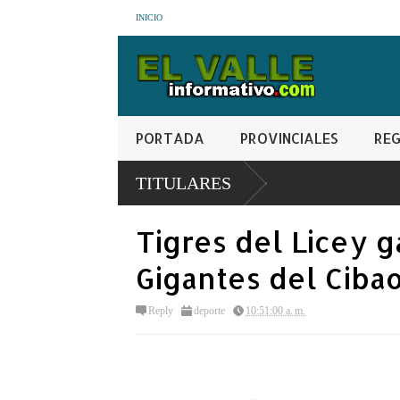
INICIO
PORTADA
PROVINCIALES
REG
TITULARES
Tigres del Licey g
Gigantes del Ciba
Reply
deporte
10:51:00 a. m.