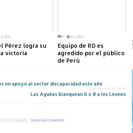
-2-2011
0
8-2-2011
l Pérez logra su
Equipo de RD es
a victoria
agredido por el público
de Perú
nes en apoyo al sector discapacidad este año
ENTRADA MÁS RECIENTE
Las Aguilas blanquean 6 x 0 a los Leones
FAULT COMMENTS
FACEBOOK COMMENTS