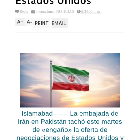
Estados Unidos
Reply
internacional
,
NOTICIAS
8:34:00 p. m.
A
A
+
-
PRINT
EMAIL
Islamabad------- La embajada de
Irán en Pakistán tachó este martes
de «engaño» la oferta de
negociaciones de Estados Unidos y