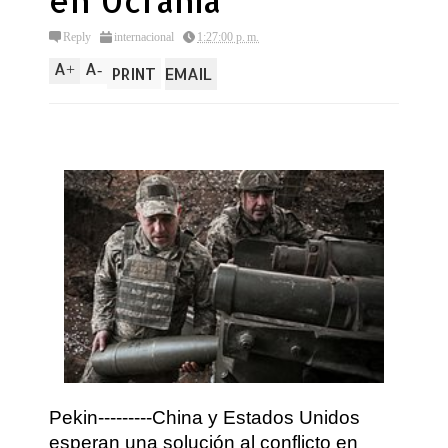
en Ucrania
Reply
internacional
1:27:00 p. m.
A
A
+
-
PRINT
EMAIL
Pekin---------China y Estados Unidos
esperan una solución al conflicto en