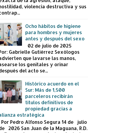
exacta de la agresión, ataque,
hostilidad, violencia destructiva y sus
contrap...
Ocho hábitos de higiene
para hombres y mujeres
antes y después del sexo
02 de julio de 2025
Por: Gabrielle Gutiérrez Sexólogos
advierten que lavarse las manos,
asearse los genitales y orinar
después del acto se...
Histórico acuerdo en el
Sur: Más de 1,500
parceleros recibirán
títulos definitivos de
propiedad gracias a
alianza estratégica
Por Pedro Alfonso Segura 14 de julio
de 2026 San Juan de la Maguana, R.D.