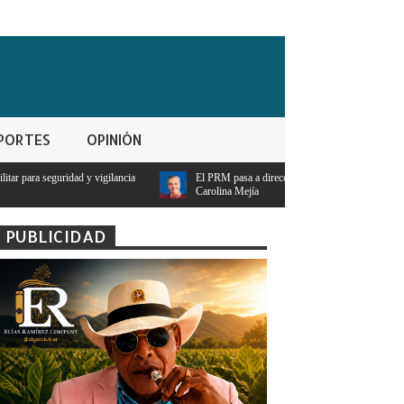
PORTES
OPINIÓN
a
El PRM pasa a dirección tripartita masculina y deja atrás el liderazgo femenino d
Carolina Mejía
PUBLICIDAD