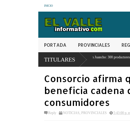
INICIO
PORTADA
PROVINCIALES
REG
 de la
Crisis agrícola en Juancho: 300 productores pierden sus cosechas por
TITULARES
escasez de agua
Consorcio afirma 
beneficia cadena 
consumidores
Reply
NOTICIAS
,
PROVINCIALES
5:43:00 p. 