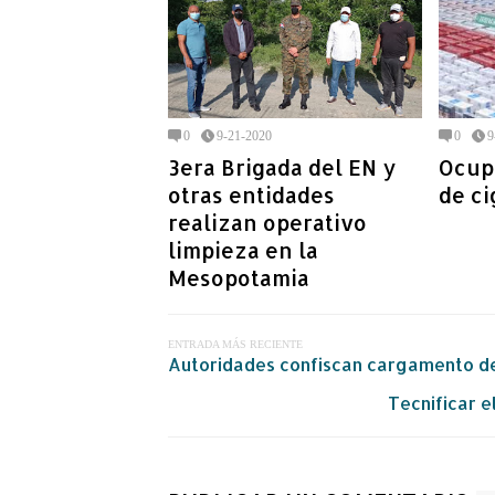
0
9-21-2020
0
9
3era Brigada del EN y
Ocup
otras entidades
de ci
realizan operativo
limpieza en la
Mesopotamia
ENTRADA MÁS RECIENTE
Autoridades confiscan cargamento d
Tecnificar e