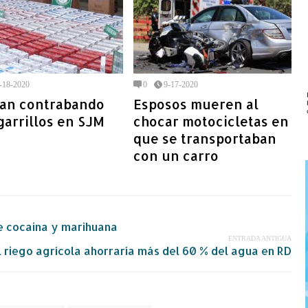
-18-2020
0
9-17-2020
an contrabando
Esposos mueren al
garrillos en SJM
chocar motocicletas en
que se transportaban
con un carro
e cocaina y marihuana
ENTRADA ANTIGUA
l riego agrícola ahorraría más del 60 % del agua en RD