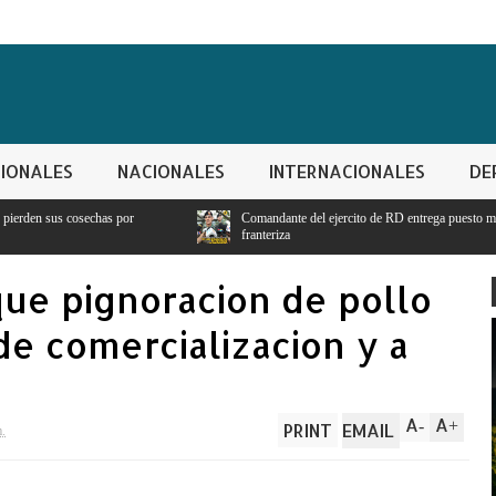
IONALES
NACIONALES
INTERNACIONALES
DE
Comandante del ejercito de RD entrega puesto militar para seguridad y vigilanci
franteriza
que pignoracion de pollo
de comercializacion y a
A
A
-
+
PRINT
EMAIL
m.