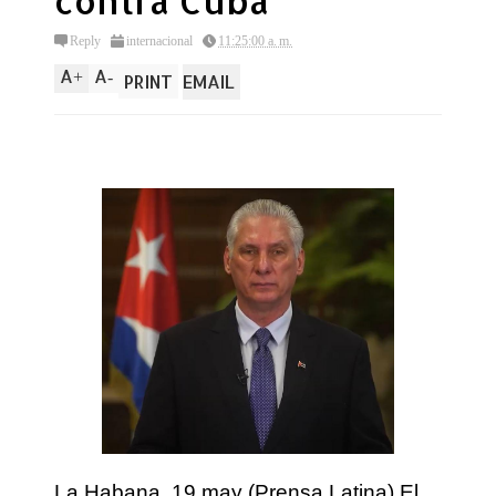
contra Cuba
Reply
internacional
11:25:00 a. m.
A
A
+
-
PRINT
EMAIL
La Habana, 19 may (Prensa Latina) El