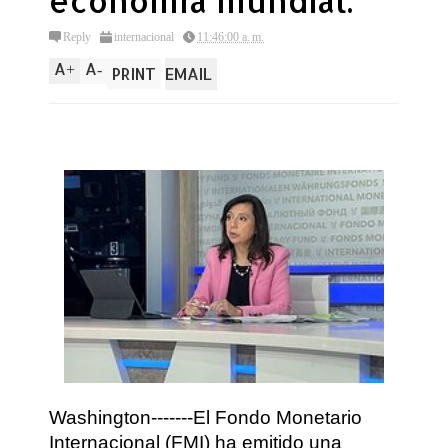
economía mundial.
Reply
internacional
11:46:00 a. m.
A
A
+
-
PRINT
EMAIL
Washington-------El Fondo Monetario
Internacional (FMI) ha emitido una