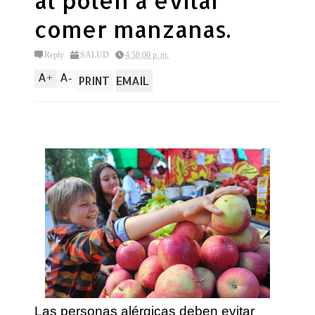
al polen a evitar
comer manzanas.
Reply
SALUD
4:58:00 p. m.
A
A
+
-
PRINT
EMAIL
Las personas alérgicas deben evitar