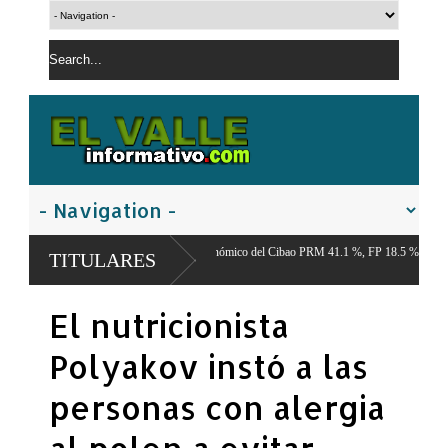
sta del Centro Económico del Cibao PRM 41.1 %, FP 18.5 %, PLD 12.9 %,
TITULARES
no 22.7 %
El nutricionista
Polyakov instó a las
personas con alergia