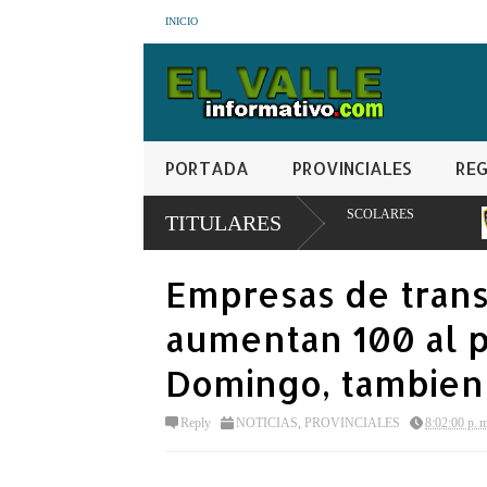
INICIO
PORTADA
PROVINCIALES
REG
ÓN ALIMENTARIA Y REDES ESCOLARES
PN apresa hombre con ord
TITULARES
controladas
Empresas de trans
aumentan 100 al p
Domingo, tambien 
Reply
NOTICIAS
,
PROVINCIALES
8:02:00 p. 