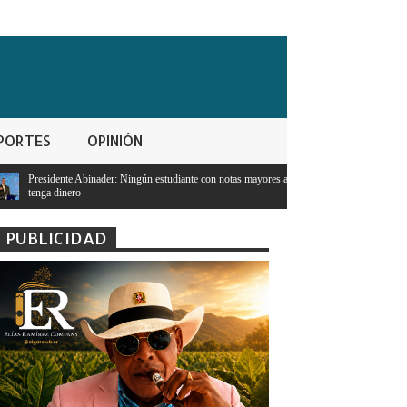
PORTES
OPINIÓN
ún estudiante con notas mayores a 95 se quedará sin estudiar porque no
PUBLICIDAD