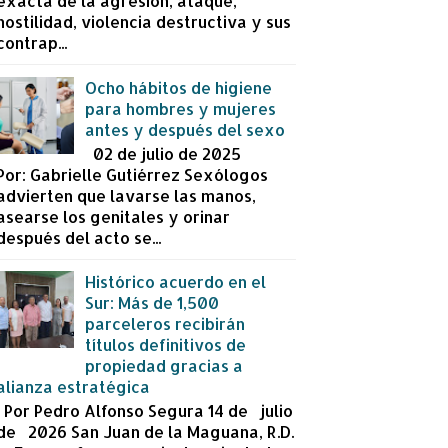
exacta de la agresión, ataque,
hostilidad, violencia destructiva y sus
contrap...
Ocho hábitos de higiene
para hombres y mujeres
antes y después del sexo
02 de julio de 2025
Por: Gabrielle Gutiérrez Sexólogos
advierten que lavarse las manos,
asearse los genitales y orinar
después del acto se...
Histórico acuerdo en el
Sur: Más de 1,500
parceleros recibirán
títulos definitivos de
propiedad gracias a
alianza estratégica
Por Pedro Alfonso Segura 14 de julio
de 2026 San Juan de la Maguana, R.D.