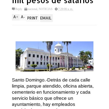
mil pesos de salarios
Reply
nacional
,
NOTICIAS
7:29:00 a. m.
A
A
+
-
PRINT
EMAIL
Santo Domingo.-Detrás de cada calle
limpia, parque atendido, oficina abierta,
cementerio en funcionamiento y cada
servicio básico que ofrece un
ayuntamiento, hay empleados