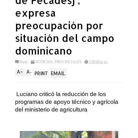
de Fecadesj ,
expresa
preocupación por
situación del campo
dominicano
Reply
NOTICIAS
,
PROVINCIALES
3:59:00 p. m.
A
A
+
-
PRINT
EMAIL
Luciano criticó la reducción de los
programas de apoyo técnico y agrícola
del ministerio de agricultura