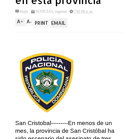
en esta provincia
Reply
NOTICIAS
,
regional
7:01:00 p. m.
A
A
+
-
PRINT
EMAIL
San Cristobal---------En menos de un
mes, la provincia de San Cristóbal ha
sido escenario del asesinato de tres